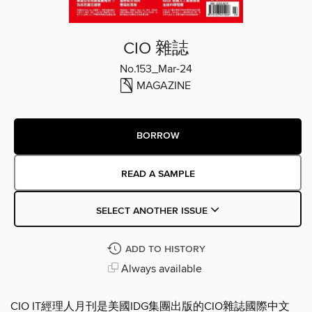
CIO 雜誌
No.153_Mar-24
MAGAZINE
BORROW
READ A SAMPLE
SELECT ANOTHER ISSUE
ADD TO HISTORY
Always available
CIO IT經理人月刊是美國IDG集團出版的CIO雜誌國際中文