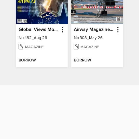
Global Views Monthly 遠見雜誌
Airway Magazine 世界民航雜誌
No.482_Aug-26
No.308_May-26
MAGAZINE
MAGAZINE
BORROW
BORROW