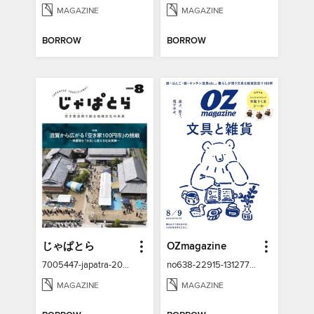
MAGAZINE
MAGAZINE
BORROW
BORROW
じゃぱとら
OZmagazine
7005447-japatra-2026-08
no638-22915-131277928-001-001
MAGAZINE
MAGAZINE