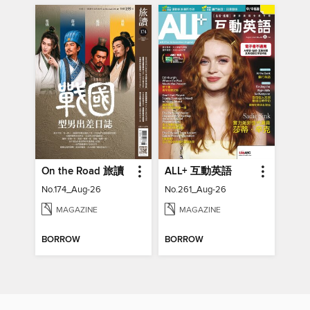
On the Road 旅讀
ALL+ 互動英語
No.174_Aug-26
No.261_Aug-26
MAGAZINE
MAGAZINE
BORROW
BORROW