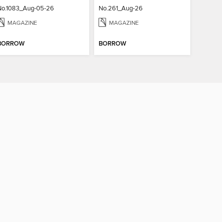
No.1083_Aug-05-26
No.261_Aug-26
MAGAZINE
MAGAZINE
BORROW
BORROW