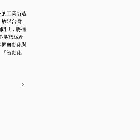
來的工業製造
，放眼台灣，
的問世，將補
電機/機械產
掌握自動化與
，「智動化