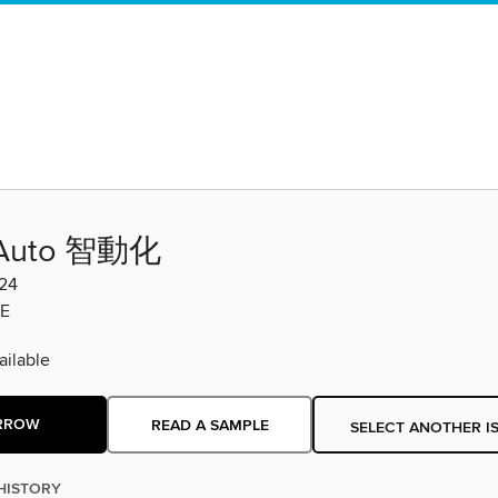
 Auto 智動化
24
E
ilable
RROW
READ A SAMPLE
SELECT ANOTHER I
HISTORY