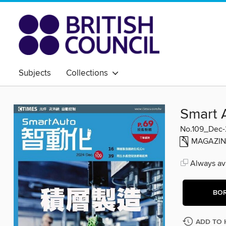
Subjects
Collections
Smart
No.109_Dec-
MAGAZIN
Always ava
BO
ADD TO 