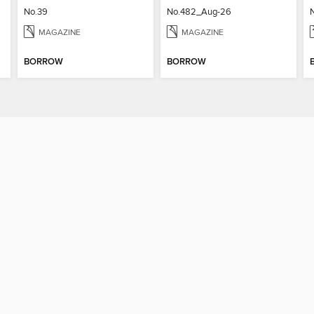
No.39
No.482_Aug-26
MAGAZINE
MAGAZINE
BORROW
BORROW