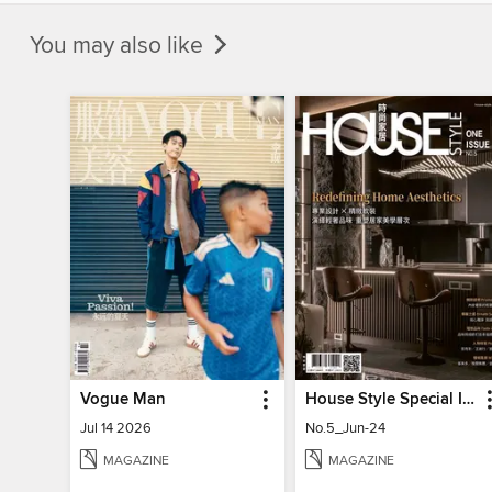
You may also like
Vogue Man
House Style Special Issue 時尚家居特刊
Jul 14 2026
No.5_Jun-24
MAGAZINE
MAGAZINE