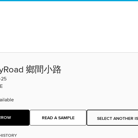
ryRoad 鄉間小路
-25
E
ilable
RROW
READ A SAMPLE
SELECT ANOTHER I
HISTORY