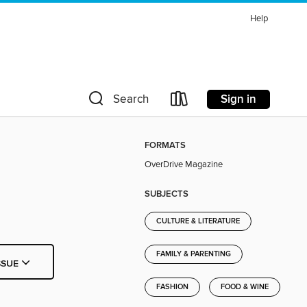
Help
Sign in
Search
FORMATS
OverDrive Magazine
SUBJECTS
CULTURE & LITERATURE
FAMILY & PARENTING
SSUE
FASHION
FOOD & WINE