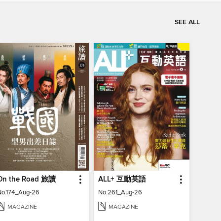
SEE ALL
On the Road 旅讀
ALL+ 互動英語
No.174_Aug-26
No.261_Aug-26
MAGAZINE
MAGAZINE