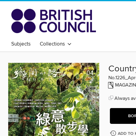
Subjects
Collections
Count
No.1226_Apr
MAGAZIN
Always ava
BO
ADD TO 