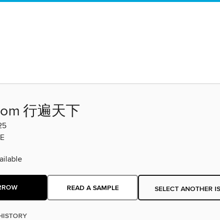
lcom 行遍天下
25
E
ilable
RROW
READ A SAMPLE
SELECT ANOTHER I
HISTORY