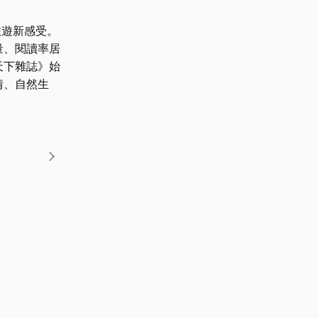
旅遊新感受。
量、閱讀率居
天下雜誌》始
情、自然生