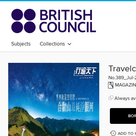
Subjects
Collections
Trave
No.389_Jul-
MAGAZIN
Always ava
BO
ADD TO 