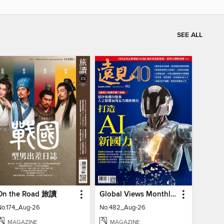
SEE ALL
On the Road 旅讀
Global Views Monthly 遠見雜誌
No.174_Aug-26
No.482_Aug-26
MAGAZINE
MAGAZINE