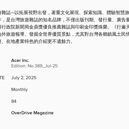
遊雜誌—以拓展視野出發，著重文化展現、探索知識、體驗智慧
92年，是台灣旅遊雜誌的知名品牌，不僅出版刊期、發行量、廣告
得行政院新聞局金鼎獎優良推薦雜誌與印刷金印獎殊榮。《行遍
內外旅遊報導、發掘全世界優質景點，尤其對台灣各鄉鎮風土民
慶、在地產業特色的介紹更不遺餘力。
Acer Inc.
Edition: No.389_Jul-25
TE
July 2, 2025
Y
Monthly
84
OverDrive Magazine