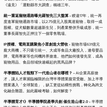
《遠見》「運動縣市大調查」稱雄三年。
統一重返寵物通路曝光羅智先三大盤算
• 睽違17年，統一再
度進軍寵物通路市場，以2.75億元入股萬達寵物，取得一成
股權。從犬貓數量超越新生兒，到產業整併升級成形，統一
董事長羅智先正押注下一個零售戰場。
IP授權、電商直購聚焦小眾創造大營收
• 寵物市場631億元
龐大商機，不只吸引統一、大成等食品大廠投入，連母嬰品
牌、電商專家等也伺機跨界搶進。他們如何後發先至，成為
寵物用品、食品領域快速崛起的黑馬品牌？
半導體陷人才瓶頸下一代造山者在哪裡？
• AI企業高薪搶
才，讓人才庫瀕臨極限的台灣半導體業腹背受敵。加上半導
體業邁入「全球製造」，缺工更從結構性挑戰，轉化為跨文
化融合難題。如此嚴峻考驗，如何解套？
半導體育才1》半導體學院產學共創 催生造山者2.0
• 半導體