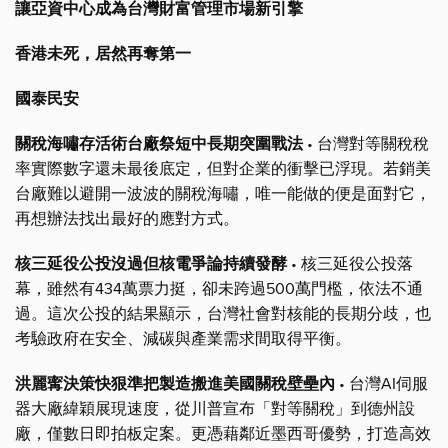
讓亞資中心成為台灣財富管理市場新引擎
香港未死，居然再奪第一
國泰民安
關稅海嘯存活術台廠祭短中長期突圍戰法
• 台灣對等關稅稅
率實際數字還未最後底定，但對企業的衝擊已浮現。若銷美
台廠難以避開一波波的關稅海嘯，唯一能做的便是面對它，
再想辦法找出最好的應對方式。
核三延役公投沒過但核電爭論持續發酵
• 核三延役公投落
幕，雖然有434萬票力挺，卻未跨過500萬門檻，依法不通
過。這次公投的結果顯示，台灣社會對核能的長期分歧，也
考驗政府在安全、減碳與產業需求間取得平衡。
洪麗寗決策快狠準把製造搬進美國關稅壁壘內
• 台灣AI伺服
器大廠緯穎展現速度，從川普宣布「對等關稅」到德州設
廠，僅數日即拍板定案。更憑藉鄰近墨西哥優勢，打造高效