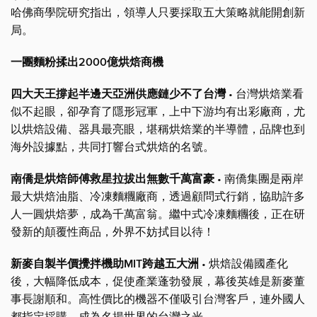
哈佛商學院研究指出，領導人只要採取五大策略就能開創新
局。
一團麵粉揉出2000億烘焙商機
四大天王撐起半邊天亞洲供應鏈少不了台灣
• 台灣烘焙業看
似不起眼，卻孕育了隱形冠軍，上中下游均有出彩廠商，尤
以烘焙設備、器具最亮眼，堪稱烘焙業的半導體，品牌也到
海外設據點，共同打響台式烘焙的名號。
南僑是烘焙師傅救星拉拔出無數千萬富豪
• 南僑集團是兩岸
最大烘焙油脂、冷凍麵糰廠商，透過顧問式行銷，協助許多
人一圓烘焙夢，成為千萬富翁。繼中式冷凍麵糰後，正在研
發新的顛覆性商品，外界不妨拭目以待！
新麥自製半價攪拌機助MIT跨越五大洲
• 烘焙設備國產化
後，大幅降低成本，促使產業蓬勃發展，幕後英雄是新麥董
事長謝順和。高性價比的機器不僅吸引台灣客戶，連外國人
都指定採購，成為名揚世界的台灣之光。