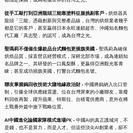
從手工敲打到亞洲龍頭三能靠塗料征服挑剔客戶
• 烘焙器具
龍頭「三能」憑藉創新與完整產品線，台灣的烘焙業者幾乎
都是它的客戶，甚至贏得日本永旺連鎖超市、沖繩知名麵包
代工廠「具志堅」的認可，成為台灣之光。
聖瑪莉不僅催生爆款品台式麵包更插旗美國
• 聖瑪莉為確保
烘焙品質，採直營店經營模式，深耕北部市場，成為連鎖知
名品牌之一。其研發的一口鳳梨酥，更贏得亞洲觀光客青
睞；甚至成功插旗美國，打響台式麵包名號。
聯友掌握鎢回收技術大賺地緣政治財
• 中國將鎢納入出口管
制，引爆全球供應鏈震盪。位在台灣屏東的小廠聯友，靠廢
料回收再製，躍升蘋果、特斯拉、台積電供應商，意外在稀
土戰番外篇中搶下戰略位置。
AI中國進化論國家隊模式進場PK
• 中國AI的真正護城河，不
是錢，也不是算力，而是人才。但這些頂尖AI創業者，卻不