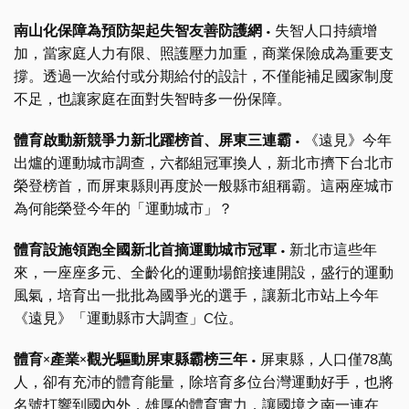
南山化保障為預防架起失智友善防護網
• 失智人口持續增
加，當家庭人力有限、照護壓力加重，商業保險成為重要支
撐。透過一次給付或分期給付的設計，不僅能補足國家制度
不足，也讓家庭在面對失智時多一份保障。
體育啟動新競爭力新北躍榜首、屏東三連霸
• 《遠見》今年
出爐的運動城市調查，六都組冠軍換人，新北市擠下台北市
榮登榜首，而屏東縣則再度於一般縣市組稱霸。這兩座城市
為何能榮登今年的「運動城市」？
體育設施領跑全國新北首摘運動城市冠軍
• 新北市這些年
來，一座座多元、全齡化的運動場館接連開設，盛行的運動
風氣，培育出一批批為國爭光的選手，讓新北市站上今年
《遠見》「運動縣市大調查」C位。
體育×產業×觀光驅動屏東縣霸榜三年
• 屏東縣，人口僅78萬
人，卻有充沛的體育能量，除培育多位台灣運動好手，也將
名號打響到國內外，雄厚的體育實力，讓國境之南一連在