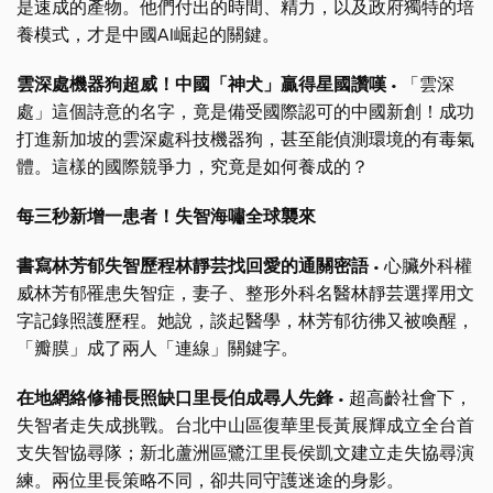
是速成的產物。他們付出的時間、精力，以及政府獨特的培
養模式，才是中國AI崛起的關鍵。
雲深處機器狗超威！中國「神犬」贏得星國讚嘆
• 「雲深
處」這個詩意的名字，竟是備受國際認可的中國新創！成功
打進新加坡的雲深處科技機器狗，甚至能偵測環境的有毒氣
體。這樣的國際競爭力，究竟是如何養成的？
每三秒新增一患者！失智海嘯全球襲來
書寫林芳郁失智歷程林靜芸找回愛的通關密語
• 心臟外科權
威林芳郁罹患失智症，妻子、整形外科名醫林靜芸選擇用文
字記錄照護歷程。她說，談起醫學，林芳郁彷彿又被喚醒，
「瓣膜」成了兩人「連線」關鍵字。
在地網絡修補長照缺口里長伯成尋人先鋒
• 超高齡社會下，
失智者走失成挑戰。台北中山區復華里長黃展輝成立全台首
支失智協尋隊；新北蘆洲區鷺江里長侯凱文建立走失協尋演
練。兩位里長策略不同，卻共同守護迷途的身影。