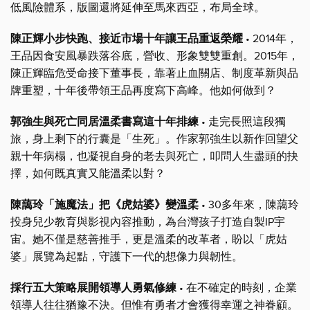
低風險體系，版圖還將延伸至馬來西亞，布局全球。
陳正輝小步快跑、接近市場十年讓王品重返榮耀
• 2014年，
王品因食安風暴跌落谷底，營收、形象雙雙重創。2015年，
陳正輝臨危受命接下董事長，靠著止血關店、制度革新與品
牌重塑，十年後帶領王品再度寫下高峰。他如何做到？
郭強生與死亡同居溫柔書寫這十年排練
• 走完長照這段獨
旅，身上剩下的行囊是「生死」。作家郭強生以新作回望父
親十年病榻，也凝視自身的老去與死亡，叩問人生盡頭的抉
擇，如何既真實又能溫柔以對？
陳藹玲「施魔法」把《虎姑婆》變溫柔
• 30多年來，陳藹玲
投身兒少教育與影視內容推動，為台灣孩子打造自製IP宇
宙。她不僅是慈善推手，更是溫柔的改革者，盼以「虎姑
婆」展覽為起點，守護下一代的想像力與韌性。
採行五大策略展開領導人勇氣修練
• 在不確定的時刻，企業
領導人往往猶豫不決。但惟有勇者才會獲得幸運之神眷顧。