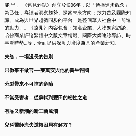
能 *** 。 《遠見雜誌》創立於1986年，以「傳播進步觀念」
為己任，為讀者洞察趨勢、探索未來方向；致力普及國際知
識、成為與世界趨勢同步的平台，是整個華人社會中「前進
的動力」。《遠見》內容包含：知名企業、人物獨家訪談、
哈佛商業評論繁體中文版文章精選、國際大師連線專訪、時
事看時勢…等，全面提供深度與廣度兼具的產業新知。
失智，一場漫長的告別
只做事不做官──葉萬安與他的書生報國
分裂帶來不可控的危險
不當受害者―從蘇軾到豐田的韌性之道
有品又新潮的新工藝風潮
兒科醫師流失逆轉困局有解方？