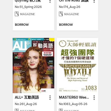
qdymag 秋刀魚
On the Road 旅讀
No.51_Spring 2026
No.174_Aug-26
MAGAZINE
MAGAZINE
BORROW
BORROW
ALL+ 互動英語
MASTER60 Weekly 大師輕鬆讀
No.261_Aug-26
No.1083_Aug-05-26