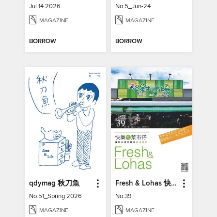
Jul 14 2026
No.5_Jun-24
MAGAZINE
MAGAZINE
BORROW
BORROW
qdymag 秋刀魚
Fresh & Lohas 快樂ㄟ菜市仔 傳統市場與攤商專業期刊
No.51_Spring 2026
No.39
MAGAZINE
MAGAZINE