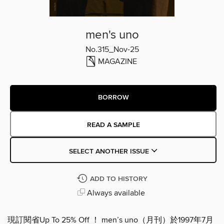
men's uno
No.315_Nov-25
MAGAZINE
BORROW
READ A SAMPLE
SELECT ANOTHER ISSUE
ADD TO HISTORY
Always available
現訂閱省Up To 25% Off ！ men’s uno（月刊）於1997年7月