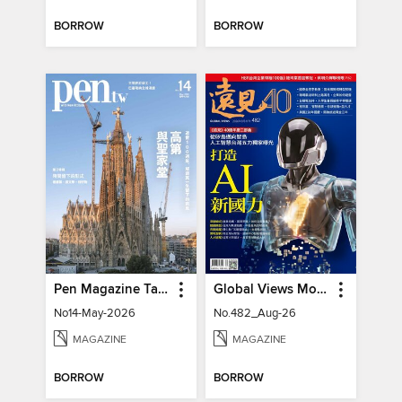
BORROW
BORROW
Pen Magazine Taiwan
Global Views Monthly 遠見雜誌
No14-May-2026
No.482_Aug-26
MAGAZINE
MAGAZINE
BORROW
BORROW