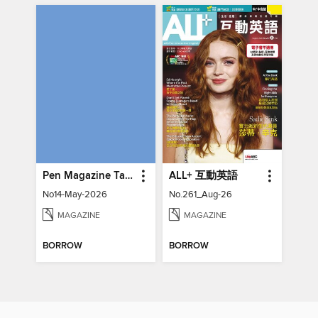
Pen Magazine Taiwan
ALL+ 互動英語
No14-May-2026
No.261_Aug-26
MAGAZINE
MAGAZINE
BORROW
BORROW