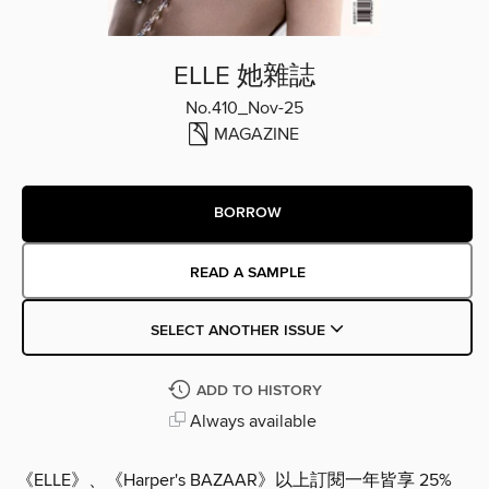
ELLE 她雜誌
No.410_Nov-25
MAGAZINE
BORROW
READ A SAMPLE
SELECT ANOTHER ISSUE
ADD TO HISTORY
Always available
《ELLE》、《Harper's BAZAAR》以上訂閱一年皆享 25%