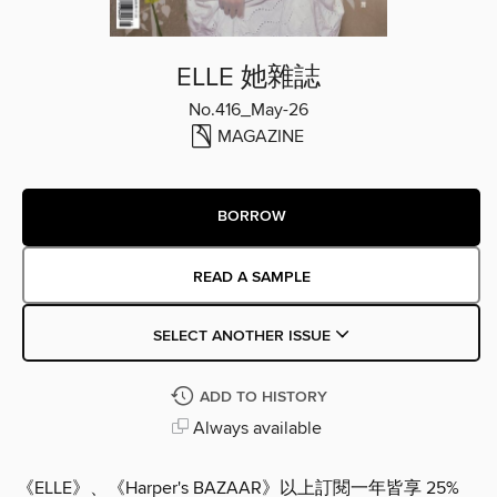
ELLE 她雜誌
No.416_May-26
MAGAZINE
BORROW
READ A SAMPLE
SELECT ANOTHER ISSUE
ADD TO HISTORY
Always available
《ELLE》、《Harper's BAZAAR》以上訂閱一年皆享 25%