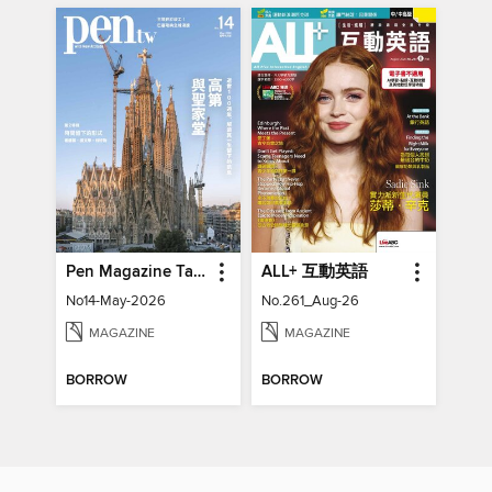
Pen Magazine Taiwan
ALL+ 互動英語
No14-May-2026
No.261_Aug-26
MAGAZINE
MAGAZINE
BORROW
BORROW