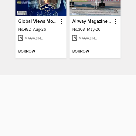
Global Views Monthly 遠見雜誌
Airway Magazine 世界民航雜誌
No.482_Aug-26
No.308_May-26
MAGAZINE
MAGAZINE
BORROW
BORROW