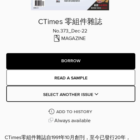
CTimes 零組件雜誌
No.373_Dec-22
MAGAZINE
BORROW
READ A SAMPLE
SELECT ANOTHER ISSUE
ADD TO HISTORY
Always available
CTimes零組件雜誌自1991年10月創刊，至今已發行20年，