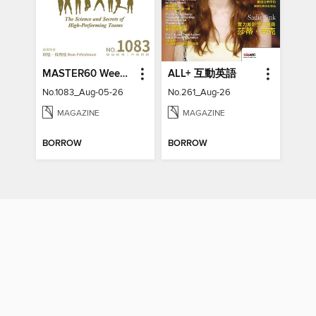
MASTER60 Weekly 大師輕鬆讀
ALL+ 互動英語
No.1083_Aug-05-26
No.261_Aug-26
MAGAZINE
MAGAZINE
BORROW
BORROW