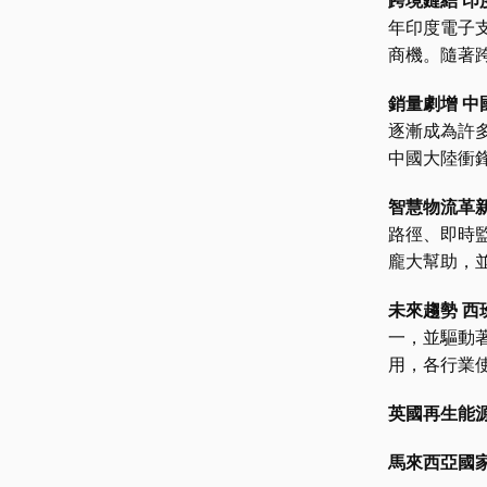
跨境鏈結 
年印度電子
商機。隨著
銷量劇增 
逐漸成為許
中國大陸衝
智慧物流革
路徑、即時
龐大幫助，
未來趨勢 
一，並驅動
用，各行業
英國再生能源
馬來西亞國家