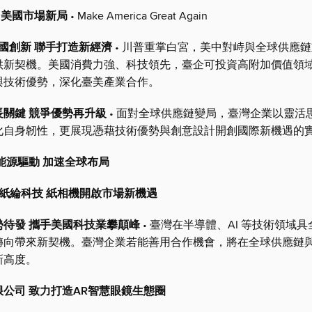
代 美國市場新局
• Make America Great Again
國創新 聯手打造新經濟
• 川普重掌白宮，美中對峙與全球供應
供新契機。美國消費力強、科技領先，臺企可投資高附加價值領
與技術優勢，深化臺美產業合作。
長關鍵 競爭優勢再升級
• 面對全球供應鏈變局，臺灣企業以靈活
化自身韌性，更展現憑藉技術優勢與創意設計開創國際新機遇的
能源驅動 加速全球布局
oot 紙綸科技 紙相機開啟市場新機遇
勢待發 攜手美國科技業攀顛峰
• 臺灣在半導體、AI 等技術領域
轉向帶來新契機。臺灣企業若能善用合作機會，將在全球供應鏈
新高度。
公司 致力打造AR智慧眼鏡生態圈