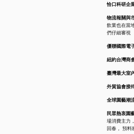
恰口科研企
物流報關與
飲業也在當
們仔細審視
優聯國際電
紐約台灣商
臺灣最大室
外貿協會接待
全球園藝潮
民眾熱衷園
場消費主力
回春， 預