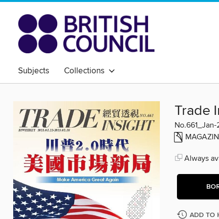
Subjects
Collections
Trade
No.661_Jan-
MAGAZIN
Always ava
BO
ADD TO 