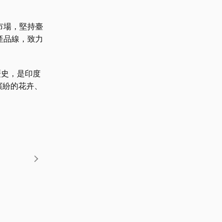
市場，堅持臺
產品線，致力
歷史，是印度
繽紛的花卉、