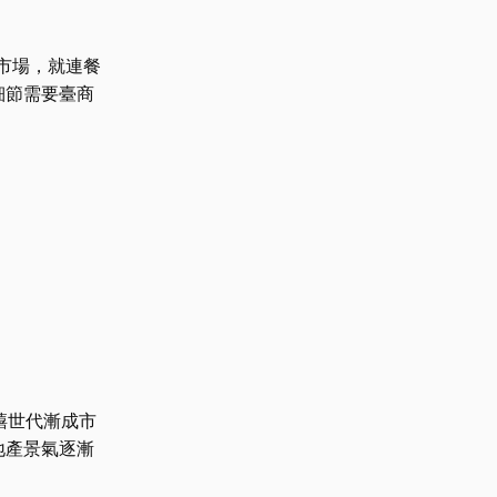
市場，就連餐
細節需要臺商
禧世代漸成市
地產景氣逐漸