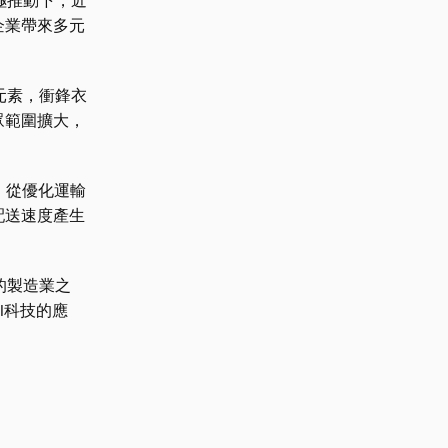
極推動下，近
企業帶來多元
元素，衝鋒衣
眾範圍擴大，
，從優化運輸
配送速度產生
的製造業之
I科技的應