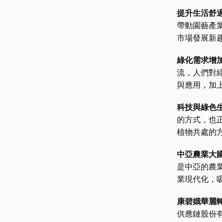
提升生活舒
帶動園藝產
市場發展新
綠化需求增
流，人們對
與應用，加
科技與綠色
的方式，也正
植物共處的
中亞農業大
是中亞的農
業現代化，
康碧娥華麗
供應鏈股份