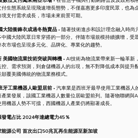
印度數位支付闖東南亞市場
• 在智慧手機與行動網路普及及政府積
支付生態系統呈現飛速增長態勢，不僅嘉惠更多印度民眾，也為
跨境支付需求成長，市場未來前景可期。
中國大陸衝鋒衣成過冬熱賣品
• 隨著技術進步和設計理念融入時尚
多中國大陸民眾日常穿搭的一部分。伴隨市場規模持續擴增，受
鋒衣市場也呈現多元化、品牌化、專業化的趨勢。
新 美國物流業技術突破與轉機
• AI技術為物流業帶來新一輪革新
監控、需求預測，到倉儲機器人的出現，無不對降低成本與提升
並顛覆美國傳統的物流業務模式。
西班牙工業機器人歐盟居前
• 汽車業是西班牙最早使用工業機器人
著產業發展，該國工業機器人數量位居歐盟前列。隨著物聯網與A
使用機器人勢不可擋，西國機器人產業仍將顯著成長。
發電占比 2024年達總電力45％
能源公司 首次出口50兆瓦再生能源至新加坡