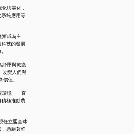
綠化與美化，
化系統應用等
逐漸成為主
興科技的發展
力。
為紓壓與療癒
，改變人們與
會價值。
候環境，一直
府積極推動農
）是現任立盟全球
來，憑藉著堅