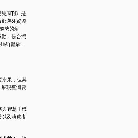
透視雙周刊》是
濟部與外貿協
展趨勢的角
脈動，是台灣
您嚐鮮體驗，
要水果，但其
，展現臺灣農
路與智慧手機
長以及消費者