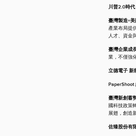
川普2.0時
臺灣製造×美
產業布局提
人才、資金
臺灣企業成
業，不僅強
立德電子 新
PaperSh
臺灣新創蓄
國科技政策
展翅，創造
佐臻股份有限