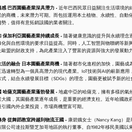
適感 巴西園藝產業深具潛力
• 近年巴西民眾日益關注生活環境的
業的商機，未來潛力可期。而包括運用本土植物、永續性、自動
趨勢，值得有意拓銷該國的業者關注。
加 保加利亞園藝產業持續成長
• 隨著健康意識的提升與永續理念
綠化與自然環境的要求日益提高。同時，人工智慧與物聯網等新
上歐盟的財政支持，為此產業注入了豐富的資源與強大的發展動
生活的融合 日本園藝產業商機
• 隨著都市化進程的加快，園藝成
迅速轉型為一個具高潛力的現代產業。IoT技術與AI的嶄新應用
方式，結合永續發展目標（SDGs）的理念，園藝更被賦予新的社
國 哈薩克園藝產業蓬勃發展
• 地處中亞的哈薩克，擁有多樣的氣
業大國，其園藝產業逐年成長，是重要的經濟支柱。近年哈國政
吸引國內外企業投資，市場商機豐富可期。
轉身 從舞蹈教室跨越到物流王國
• 康碧娥女士（Nancy Kang
有限公司達拉斯暨芝加哥地區的執行董事。自1982年移民美國以