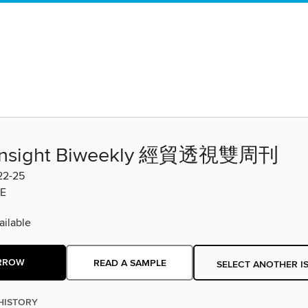
 Insight Biweekly 經貿透視雙周刊
22-25
E
ilable
RROW
READ A SAMPLE
SELECT ANOTHER I
HISTORY