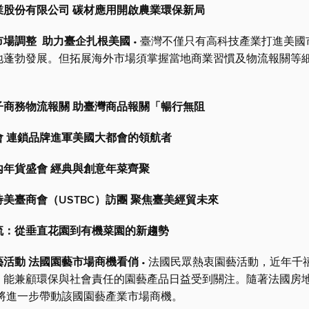
業股份有限公司 碳材應用開啟農業環保新局
市場調整 助力臺企扎根美國
• 臺灣不僅只有高科技產業打進美國
地蓬勃發展。但拓展海外市場須掌握當地商業習慣及物流報關等
子商務物流報關 助臺灣商品報關「暢行無阻
會 連鎖品牌進軍美國大都會的領航者
內年貨盛會 經典與創意年菜齊聚
美臺商會（USTBC）訪團 聚焦臺美經貿未來
流：從垂直花園到有機菜園的新趨勢
藝活動 法國園藝市場商機看俏
• 法國民眾熱衷園藝活動，近年千
，能兼顧環保與社會責任的園藝產品日益受到關注。隨著法國房
料將進一步帶動該國園藝產業市場商機。