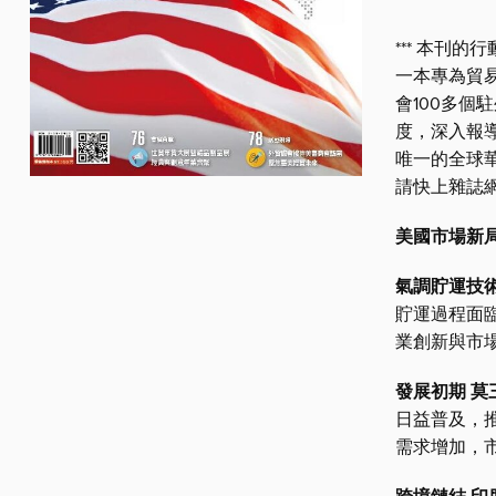
*** 本刊的
一本專為貿
會100多
度，深入報
唯一的全球華
請快上雜誌網站：h
美國市場新局
氣調貯運技
貯運過程面
業創新與市
發展初期 
日益普及，
需求增加，