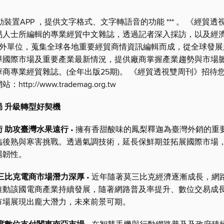
行動裝置APP ，提供文字格式、文字轉語音的功能 *** 。 《經貿
易人士所編輯的專業經貿中文雜誌，透過記者深入採訪，以及經
個駐外單位，蒐集全球各地重要經貿商情資訊編輯而成，從全球發
導國際市場及重要產業最新情況，提供廠商掌握產業趨勢與市場
商專業經貿雜誌。(全年出版25期)。 《經貿透視雙周刊》招待
ttp://www.trademag.org.tw
 升級轉型好契機
術 助攻臺灣水果遠行
• 擁有香甜酸味的鳳梨釋迦為臺灣外銷的重
臨後熟與寒害挑戰。透過氣調技術，延長保鮮期並拓展國際市場
場韌性。
莫三比克電商市場潛力深厚
• 近年隨著莫三比克經濟逐漸成長，網
推動該國電商產業持續發展，隨著網路普及率提升、數位交易成
市場展現出龐大潛力，未來前景可期。