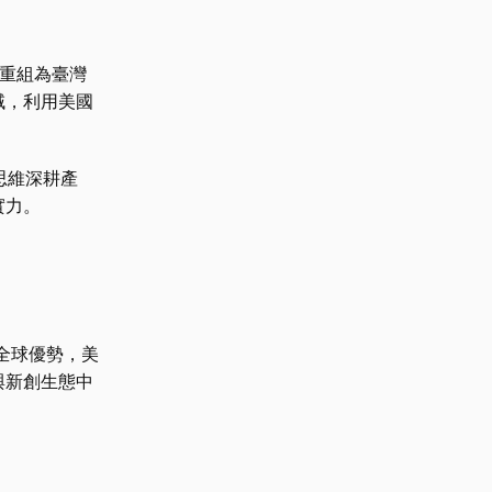
鏈重組為臺灣
域，利用美國
思維深耕產
實力。
具全球優勢，美
與新創生態中