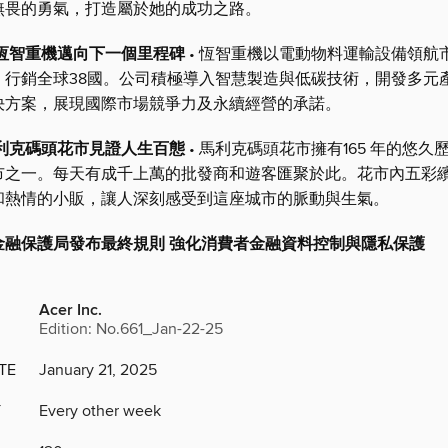
無畏的勇氣，打造屬於她的成功之路。
 恆智重機邁向下一個里程碑
• 恆智重機以電動物料運輸設備領航
，行銷全球38國。公司積極導入智慧製造與低碳技術，開發多元
決方案，展現國際市場競爭力及永續經營的承諾。
馬利克碼頭花市見證人生百態
• 馬利克碼頭花市擁有165 年的悠久
市之一。每天有成千上萬的批發商和遊客匯聚於此。花市內五彩
和熱情的小販，讓人深刻感受到這座城市的脈動與生氣。
金融保護局發布最終規則 強化消費者金融資料控制與隱私保護
Acer Inc.
Edition: No.661_Jan-22-25
TE
January 21, 2025
Y
Every other week