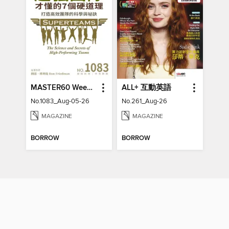
MASTER60 Weekly 大師輕鬆讀
ALL+ 互動英語
No.1083_Aug-05-26
No.261_Aug-26
MAGAZINE
MAGAZINE
BORROW
BORROW