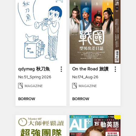
qdymag 秋刀魚
On the Road 旅讀
No.51_Spring 2026
No.174_Aug-26
MAGAZINE
MAGAZINE
BORROW
BORROW