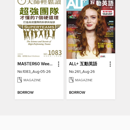
MASTER60 Weekly 大師輕鬆讀
ALL+ 互動英語
No.1083_Aug-05-26
No.261_Aug-26
MAGAZINE
MAGAZINE
BORROW
BORROW