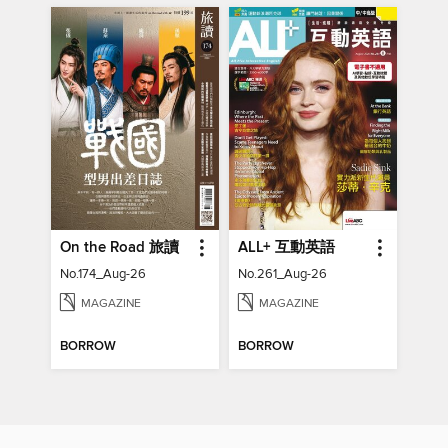
On the Road 旅讀
ALL+ 互動英語
No.174_Aug-26
No.261_Aug-26
MAGAZINE
MAGAZINE
BORROW
BORROW